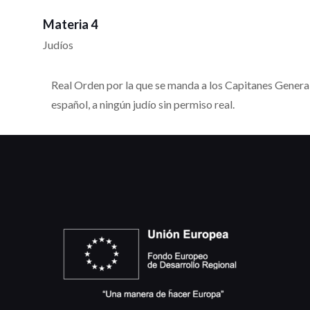
Materia 4
Judíos
Real Orden por la que se manda a los Capitanes Generales
español, a ningún judío sin permiso real.