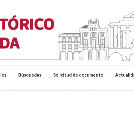
les
Búsquedas
Solicitud de documento
Actualid