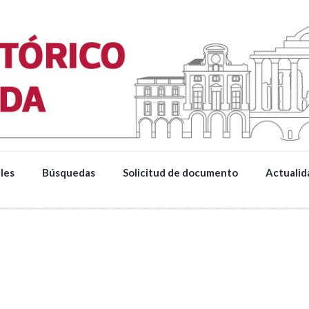
les
Búsquedas
Solicitud de documento
Actualid