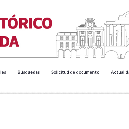
les
Búsquedas
Solicitud de documento
Actualid