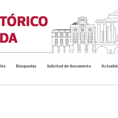
les
Búsquedas
Solicitud de documento
Actualid