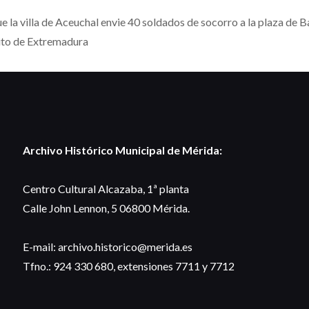
la villa de Aceuchal envie 40 soldados de socorro a la plaza de Ba
cito de Extremadura
Archivo Histórico Municipal de Mérida:
Centro Cultural Alcazaba, 1ª planta
Calle John Lennon, 5 06800 Mérida.
E-mail: archivo.historico@merida.es
Tfno.: 924 330 680, extensiones 7711 y 7712