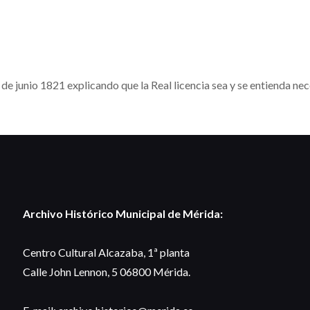
 de junio 1821 explicando que la Real licencia sea y se entienda nec
Archivo Histórico Municipal de Mérida:
Centro Cultural Alcazaba, 1ª planta
Calle John Lennon, 5 06800 Mérida.