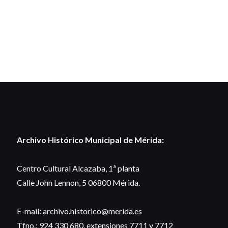
Archivo Histórico Municipal de Mérida:
Centro Cultural Alcazaba, 1ª planta
Calle John Lennon, 5 06800 Mérida.
E-mail: archivo.historico@merida.es
Tfno.: 924 330 680, extensiones 7711 y 7712